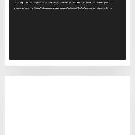
Descargar archivo: https://netgas.com.co/wp-content/uploads/2026/02/Diseno-sin-titulo.mp4?_=1
de
Descargar archivo: https://netgas.com.co/wp-content/uploads/2026/02/Diseno-sin-titulo.mp4?_=1
vídeo