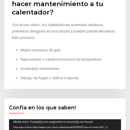
hacer mantenimiento a tu
calentador?
Con el uso diario, los calentadores acumulan residuos,
presentan desgaste en sus piezas y pueden perder eficiencia.
Esto provoca:
Mayor consumo de gas
Baja presión o cambios bruscos de temperatura
Encendido intermitente
Riesgo de fugas o daños mayores
Confía en los que saben!
Reproductor
Media error: Format(s) not supported or source(s) not found
Descargar archivo: https://netgas.com.co/wp-content/uploads/2026/02/Diseno-sin-titulo.mp4?_=1
de