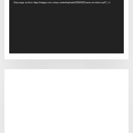
Descargar archivo: https://netgas.com.co/wp-content/uploads/2026/02/Diseno-sin-titulo.mp4?_=1
vídeo