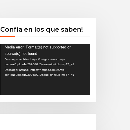
Confía en los que saben!
Reproductor
Media error: Format(s) not supported or
source(s) not found
de
Descargar archivo: https://netgas.com.co/wp-
vídeo
content/uploads/2026/02/Diseno-sin-titulo.mp4?_=1
Descargar archivo: https://netgas.com.co/wp-
content/uploads/2026/02/Diseno-sin-titulo.mp4?_=1