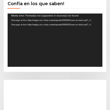
Confía en los que saben!
Reproductor
Media error: Format(s) not supported or source(s) not found
Descargar archivo: https://netgas.com.co/wp-content/uploads/2026/02/Diseno-sin-titulo.mp4?_=1
de
Descargar archivo: https://netgas.com.co/wp-content/uploads/2026/02/Diseno-sin-titulo.mp4?_=1
vídeo